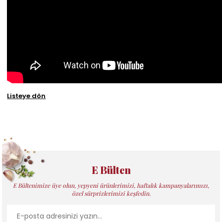
Listeye dön
E Bülten
E Bültenimize üye olun, yepyeni ürünlerimizi, haftalık kampanyalarımızı,
özel sürprizlerimizi keşfedin.