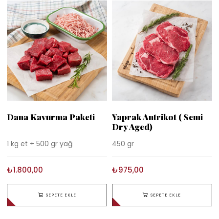
Dana Kavurma Paketi
Yaprak Antrikot ( Semi
Dry Aged)
1 kg et + 500 gr yağ
450 gr
₺1.800,00
₺975,00
SEPETE EKLE
SEPETE EKLE