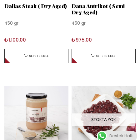
Dallas Steak ( Dry Aged)
Dana Antrikot ( Semi
Dry Aged)
450 gr
450 gr
₺1.100,00
₺975,00
SEPETE EKLE
SEPETE EKLE
STOKTA YOK
Destek Hattı