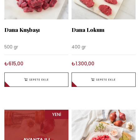
Dana Kuşbaşı
Dana Lokum
500 gr
400 gr
₺615,00
₺1.300,00
SEPETE EKLE
SEPETE EKLE
YENI
ÜRÜN