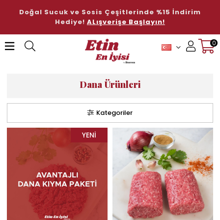
Doğal Sucuk ve Sosis Çeşitlerinde %15 İndirim
Hediye!
ALışverişe Başlayın!
0
Üye Girişi
Üye Ol
Dana Ürünleri
Kategoriler
YENI
ÜRÜN