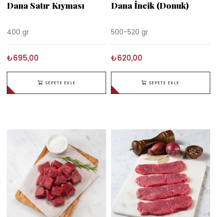
Dana Satır Kıyması
Dana İncik (Donuk)
400 gr
500-520 gr
₺695,00
₺620,00
SEPETE EKLE
SEPETE EKLE