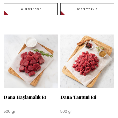
SEPETE EKLE
SEPETE EKLE
Dana Haşlamalık Et
Dana Tantuni Eti
500 gr
500 gr