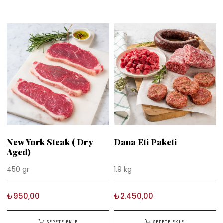
New York Steak ( Dry
Dana Eti Paketi
Aged)
450 gr
1.9 kg
₺950,00
₺2.450,00
SEPETE EKLE
SEPETE EKLE