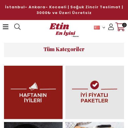
Doğal Sucuk ve Sosis Çeşitlerinde %15 İndirim
Hediye!
ALışverişe Başlayın!
0
Üye Girişi
Üye Ol
Tüm Kategoriler