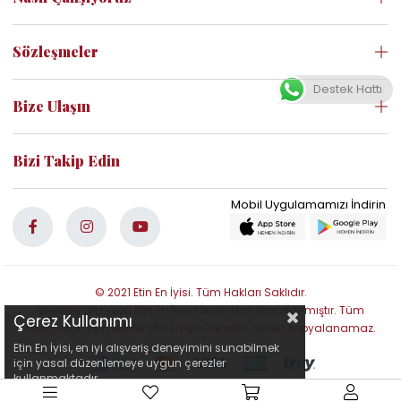
Sözleşmeler
Destek Hattı
Bize Ulaşın
Bizi Takip Edin
© 2021 Etin En İyisi. Tüm Hakları Saklıdır.
Website ara yüzü Etin En İyisi tarafından tasarlanmıştır. Tüm
Çerez Kullanımı
fotoğraflar ve metinler Etin En İyisi'ne aittir; izinsiz kopyalanamaz.
Etin En İyisi, en iyi alışveriş deneyimini sunabilmek
için yasal düzenlemeye uygun çerezler
kullanmaktadır.