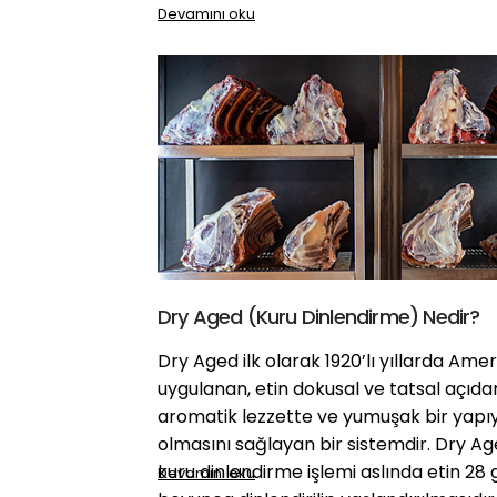
Devamını oku
Dry Aged (Kuru Dinlendirme) Nedir?
Dry Aged ilk olarak 1920’lı yıllarda Ame
uygulanan, etin dokusal ve tatsal açıd
aromatik lezzette ve yumuşak bir yapı
olmasını sağlayan bir sistemdir. Dry Ag
kuru dinlendirme işlemi aslında etin 28
Devamını oku