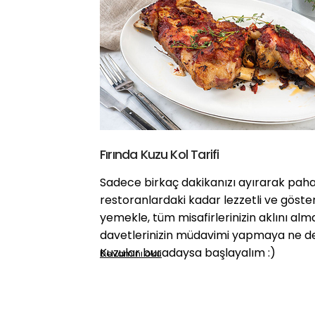
Fırında Kuzu Kol Tarifi
Sadece birkaç dakikanızı ayırarak paha
restoranlardaki kadar lezzetli ve gösteri
yemekle, tüm misafirlerinizin aklını alm
davetlerinizin müdavimi yapmaya ne de
Kuzular buradaysa başlayalım :)
Devamını oku