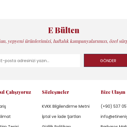
E Bülten
un, yepyeni ürünlerimizi, haftalık kampanyalarımızı, özel sürp
GÖNDER
sıl Çalışıyoruz
Sözleşmeler
Bize Ulaşın
ariş
KVKK Bilgilendirme Metni
(+90) 537 05
limat
İptal ve İade Şartları
info@etineni
tim Tesisi
Gizlilik Politikası
Barbaros Mah.