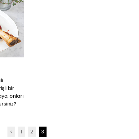
lı
şli bir
aya, onları
rsiniz?
<
1
2
3