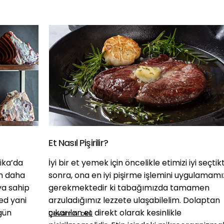
Et Nasıl Pişirilir?
rika’da
İyi bir et yemek için öncelikle etimizi iyi seçti
an daha
sonra, ona en iyi pişirme işlemini uygulamamı
ya sahip
gerekmektedir ki tabağımızda tamamen
ed yani
arzuladığımız lezzete ulaşabilelim. Dolaptan
 gün
çıkarılan et direkt olarak kesinlikle
Devamını oku