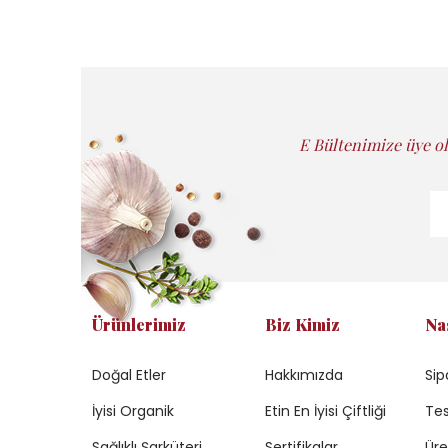
E Bültenimize üye ol
Ürünlerimiz
Biz Kimiz
Na
Doğal Etler
Hakkımızda
Sip
İyisi Organik
Etin En İyisi Çiftliği
Tes
Sağlıklı Şarküteri
Sertifikalar
Üre