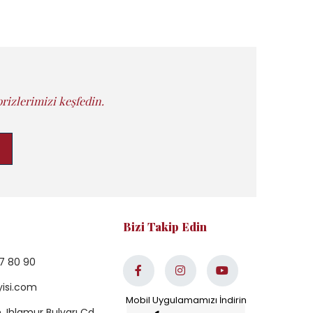
rizlerimizi keşfedin.
Bizi Takip Edin
7 80 90
yisi.com
 Ihlamur Bulvarı Cd.