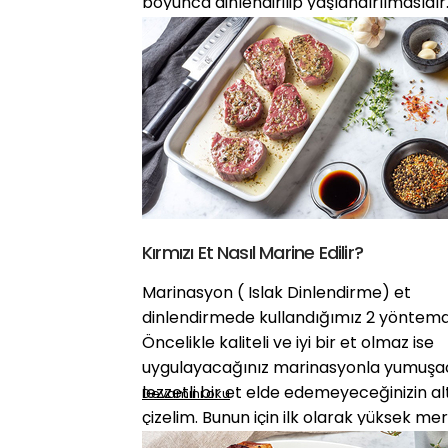
boyunca dinlendirilip yaşlandırılmasıdır
Kırmızı Et Nasıl Marine Edilir?
Marinasyon ( Islak Dinlendirme) et
dinlendirmede kullandığımız 2 yöntemde
Öncelikle kaliteli ve iyi bir et olmaz ise
uygulayacağınız marinasyonla yumuşac
lezzetli bir et elde edemeyeceğinizin alt
Devamını oku
çizelim. Bunun için ilk olarak yüksek m
yapıda ve kaliteli et seçmelisiniz.