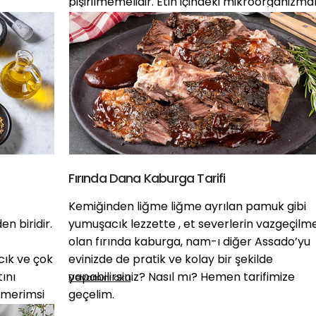
.
pişirilmemelidir. Etin içindeki mikroorganizma
homojen olarak etin içine dağılabilmesi için 
sıcaklığına gelmesi gerekir. Bu nedenle etleri
pişirmeden önce oda sıcaklığına gelmesini
beklemeliyiz.
Fırında Dana Kaburga Tarifi
Kemiğinden liğme liğme ayrılan pamuk gibi
n biridir.
yumuşacık lezzette , et severlerin vazgeçilme
olan fırında kaburga, nam-ı diğer Assado’yu
ık ve çok
evinizde de pratik ve kolay bir şekilde
ını
yapabilirsiniz? Nasıl mı? Hemen tarifimize
Devamını oku
ermerimsi
geçelim.