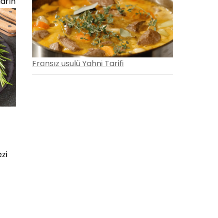
ların
oda
mizi
Fransız usulü Yahni Tarifi
zi