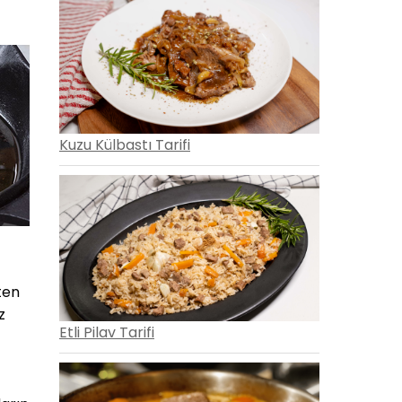
Kuzu Külbastı Tarifi
kten
z
Etli Pilav Tarifi