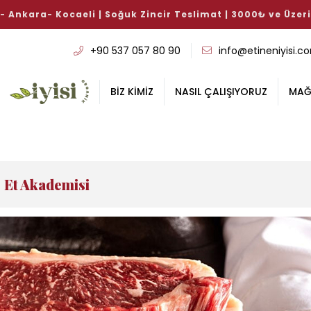
k Zincir Teslimat | 3000₺ ve Üzeri Ücretsiz
+90 537 057 80 90
info@etineniyisi.c
BİZ KİMİZ
NASIL ÇALIŞIYORUZ
MAĞ
Et Akademisi