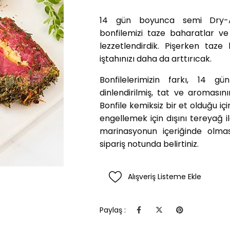
14 gün boyunca semi Dry-Ag
bonfilemizi taze baharatlar v
lezzetlendirdik. Pişerken taz
iştahınızı daha da arttırıcak.
Bonfilelerimizin farkı, 14
dinlendirilmiş, tat ve aromas
Bonfile kemiksiz bir et olduğu iç
engellemek için dışını tereyağ i
marinasyonun içeriğinde olmas
sipariş notunda belirtiniz.
Alışveriş Listeme Ekle
Paylaş :