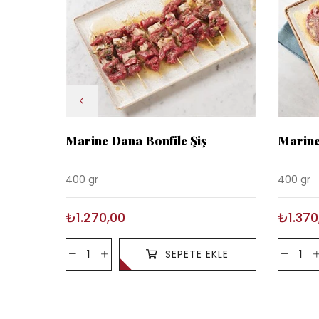
Marine Dana Bonfile Şiş
Marin
400 gr
400 gr
₺1.270,00
₺1.370
SEPETE EKLE