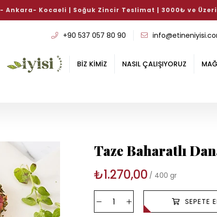
ucuk ve Sosis Çeşitlerinde %15 İndirim Hediye!
ALışverişe 
+90 537 057 80 90
info@etineniyisi.c
BİZ KİMİZ
NASIL ÇALIŞIYORUZ
MAĞ
Taze Baharatlı Dan
₺1.270,00
400 gr