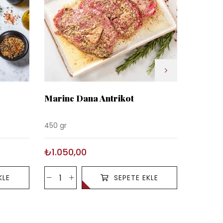
Marine Dana Antrikot
Taze Ba
450 gr
480 gr
₺1.050,00
₺990,
KLE
SEPETE EKLE