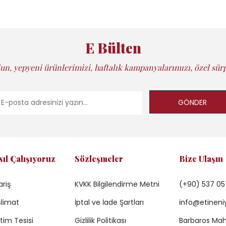
E Bülten
un, yepyeni ürünlerimizi, haftalık kampanyalarımızı, özel sürp
GÖNDER
sıl Çalışıyoruz
Sözleşmeler
Bize Ulaşın
ariş
KVKK Bilgilendirme Metni
(+90) 537 05
limat
İptal ve İade Şartları
info@etineni
tim Tesisi
Gizlilik Politikası
Barbaros Mah.