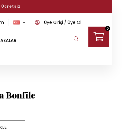
Başlayın!
om
Üye Girişi
Üye Ol
0
AZALAR
a Bonfile