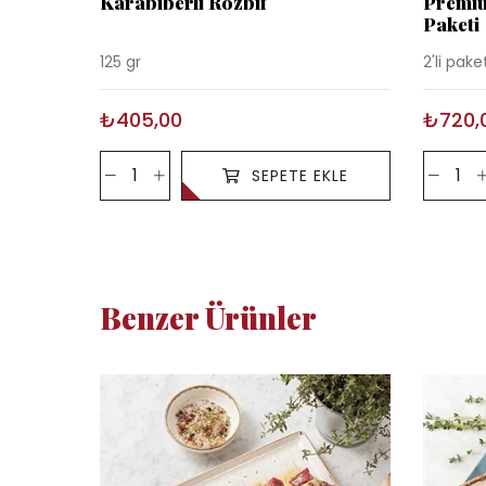
Karabiberli Rozbif
Premiu
Paketi
125 gr
2'li pake
₺405,00
₺720,
SEPETE EKLE
Benzer Ürünler