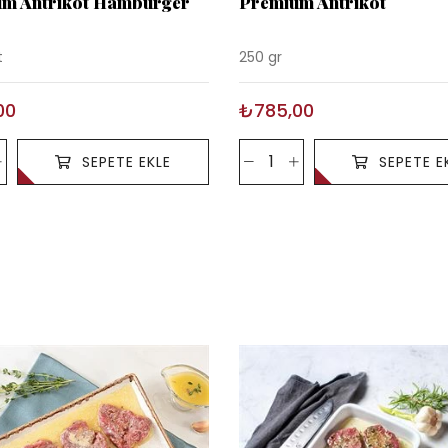
m Antrikot Hamburger
Premium Antrikot
t
250 gr
00
₺785,00
SEPETE EKLE
SEPETE E