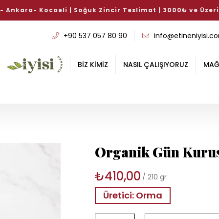
si Avantajlı Köfte Paketi %10 İndirimli!
Bu haftanın iyiler
+90 537 057 80 90
info@etineniyisi.c
BİZ KİMİZ
NASIL ÇALIŞIYORUZ
MAĞ
Organik Gün Kurus
₺410,00
210 gr
Üretici: Orma