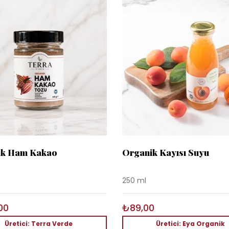
ik Ham Kakao
Organik Kayısı Suyu
250 ml
00
₺89,00
Üretici: Terra Verde
Üretici: Eya Organik