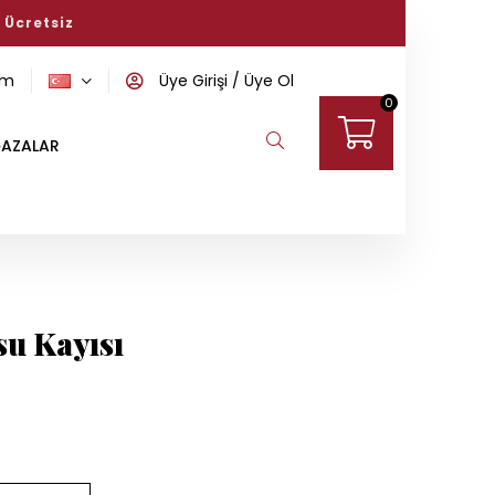
ini keşfedin!
om
Üye Girişi
Üye Ol
0
AZALAR
u Kayısı