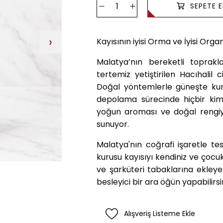
›
Kayısının iyisi Orma ve İyisi Organik
Malatya’nın bereketli toprakla
tertemiz yetiştirilen Hacıhalil 
Doğal yöntemlerle güneşte kuru
depolama sürecinde hiçbir kim
yoğun aroması ve doğal rengiyl
sunuyor.
Malatya'nın coğrafi işaretle tesc
kurusu kayısıyı kendiniz ve çocukl
ve şarküteri tabaklarına ekleyeb
besleyici bir ara öğün yapabilirsin
Alışveriş Listeme Ekle