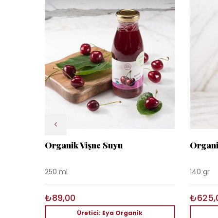
Organik Vişne Suyu
Organ
250 ml
140 gr
₺89,00
₺625,
Üretici: Eya Organik