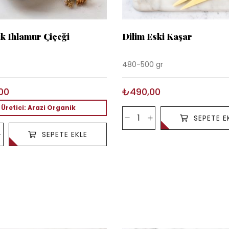
k Ihlamur Çiçeği
Dilim Eski Kaşar
480-500 gr
00
₺490,00
Üretici: Arazi Organik
SEPETE E
SEPETE EKLE