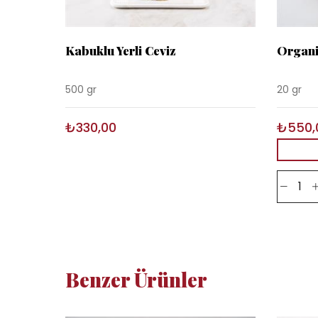
Kabuklu Yerli Ceviz
Organi
500 gr
20 gr
₺330,00
₺550,
Benzer Ürünler