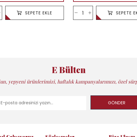
SEPETE EKLE
SEPETE E
E Bülten
un, yepyeni ürünlerimizi, haftalık kampanyalarımızı, özel sürp
GÖNDER
sıl Çalışıyoruz
Sözleşmeler
Bize Ulaşın