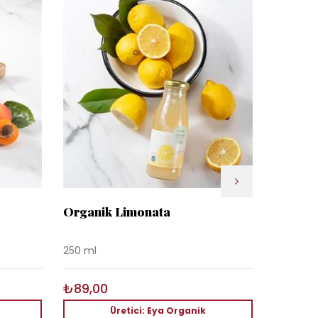
Organik Limonata
Organik
250 ml
20 gr
₺89,00
₺550,
Üretici: Eya Organik