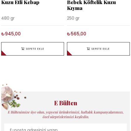
Kuzu Etli Kebap
Bebek Köftelik Kuzu
Kıyma
480 gr
250 gr
₺945,00
₺565,00
SEPETE EKLE
SEPETE EKLE
E Bülten
E Bültenimize üye olun, yepyeni ürünlerimizi, haftalık kampanyalarımızı,
özel sürprizlerimizi keşfedin.