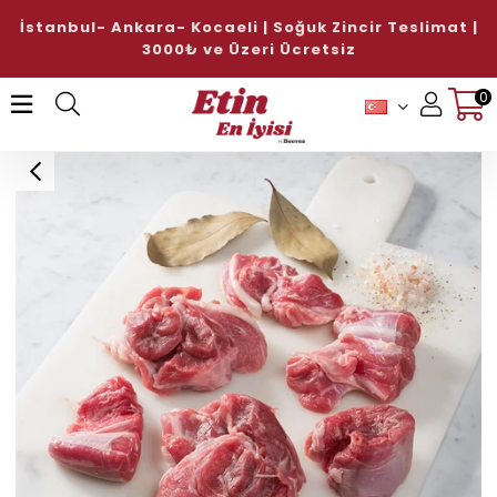
slimat |
Doğal Sucuk ve Sosis Çeşitlerinde %15 İn
Hediye!
ALışverişe Başlayın!
0
Üye Girişi
Üye Ol