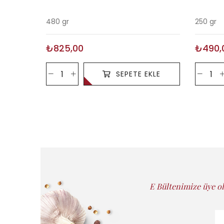
480 gr
250 gr
₺825,00
₺490,
SEPETE EKLE
E Bültenimize üye ol