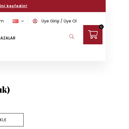
ini keşfedin!
om
Üye Girişi
Üye Ol
0
AZALAR
uk)