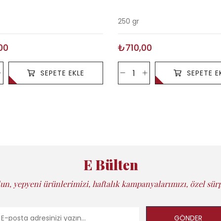
250 gr
00
₺710,00
SEPETE EKLE
SEPETE E
E Bülten
un, yepyeni ürünlerimizi, haftalık kampanyalarımızı, özel sürp
GÖNDER