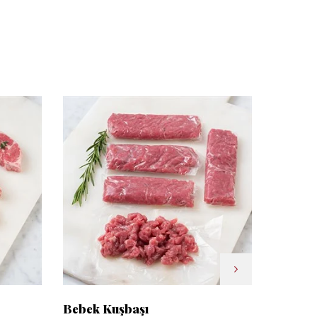
Bebek Kuşbaşı
Bebek 