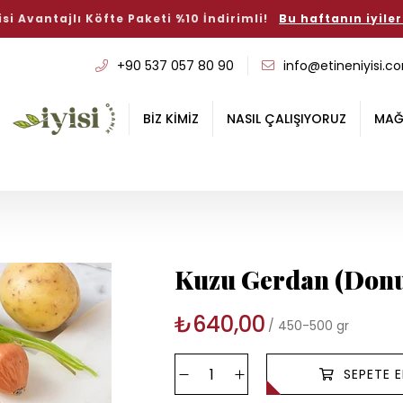
si Avantajlı Köfte Paketi %10 İndirimli!
Bu haftanın iyiler
+90 537 057 80 90
info@etineniyisi.c
BİZ KİMİZ
NASIL ÇALIŞIYORUZ
MAĞ
Kuzu Gerdan (Don
₺640,00
450-500 gr