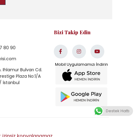
Bizi Takip Edin
7 80 90
yisi.com
 Ihlamur Bulvarı Cd.
estige Plaza No:1/A
/ İstanbul
Destek Hattı
r; izinsiz kopyalanamaz.