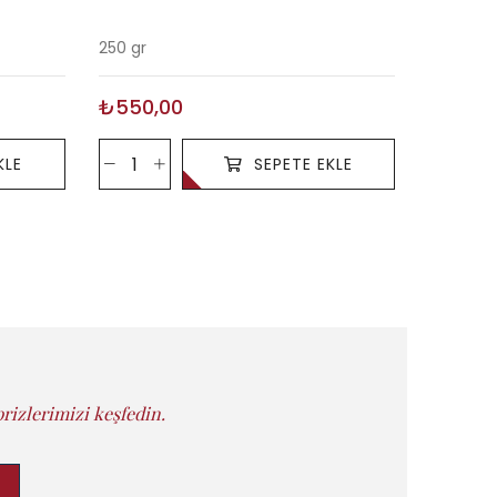
250 gr
250 gr
₺550,00
₺520,
KLE
SEPETE EKLE
rizlerimizi keşfedin.