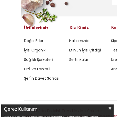
Ürünlerimiz
Biz Kimiz
Na
Doğal Etler
Hakkımızda
Sip
İyisi Organik
Etin En İyisi Çiftliği
Tes
Sağlıklı Şarküteri
Sertifikalar
Üre
Hızlı ve Lezzetli
Ana
Şef'in Davet Sofrası
Çerez Kullanımı
© 2021 Etin En İyisi. Tüm Hakları Saklıdır.
Website ara yüzü Etin En İyisi tarafından tasarl
Etin En İyisi, en iyi alışveriş deneyimini sunabilmek için yasal