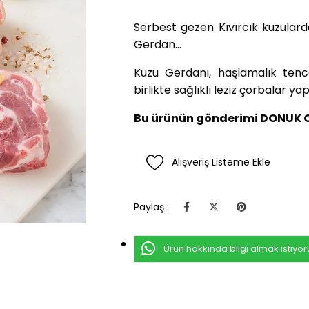
Serbest gezen Kıvırcık kuzularda
Gerdan…
Kuzu Gerdanı, haşlamalık tence
birlikte sağlıklı leziz çorbalar yapa
Bu ürünün gönderimi DONUK 
Alışveriş Listeme Ekle
Paylaş :
Ürün hakkında bilgi almak istiyo