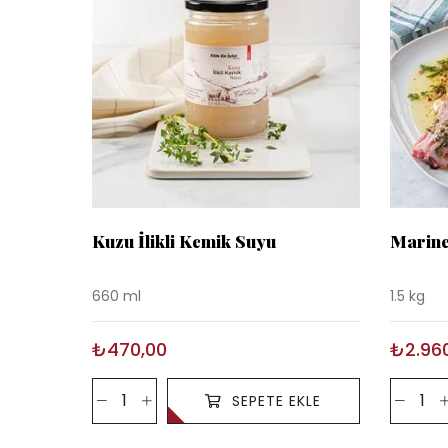
Kuzu İlikli Kemik Suyu
Marine
660 ml
1.5 kg
₺470,00
₺2.96
SEPETE EKLE