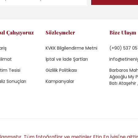
sıl Çalışıyoruz
Sözleşmeler
Bize Ulaşın
ariş
KVKK Bilgilendirme Metni
(+90) 537 05
limat
İptal ve İade Şartları
info@etineni
tim Tesisi
Gizlilik Politikası
Barbaros Mah.
Ağaoğlu My Pr
liz Sonuçları
Kampanyalar
Batı Ataşehir 
anmıştır. Tüm fotoğraflar ve metinler Etin En İyisi'ne aitti