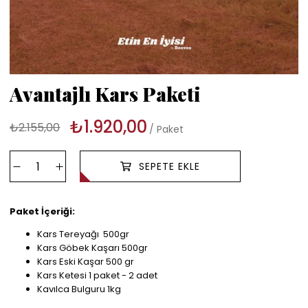
Avantajlı Kars Paketi
₺1.920,00
₺2.155,00
Paket
Paket İçeriği:
Kars Tereyağı 500gr
Kars Göbek Kaşarı 500gr
Kars Eski Kaşar 500 gr
Kars Ketesi 1 paket - 2 adet
Kavılca Bulguru 1kg