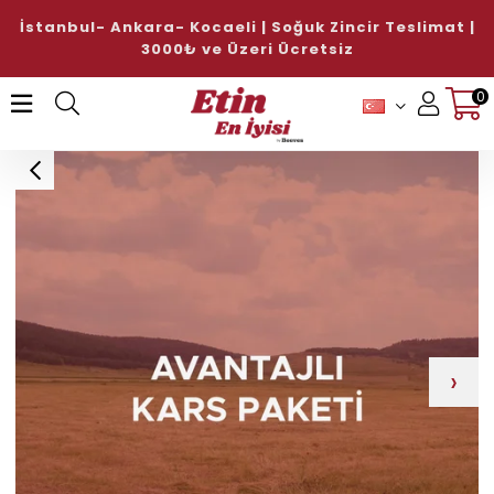
slimat |
Haftanın İyisi Avantajlı Köfte Paketi %10 İn
Bu haftanın iyilerini keşfedin!
0
Üye Girişi
Üye Ol
›