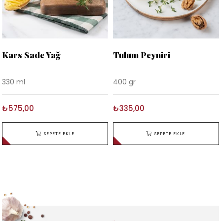
Kars Sade Yağ
Tulum Peyniri
330 ml
400 gr
₺575,00
₺335,00
SEPETE EKLE
SEPETE EKLE