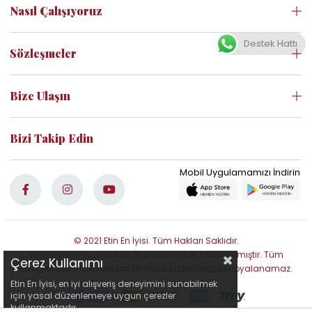
Nasıl Çalışıyoruz
Destek Hattı
Sözleşmeler
Bize Ulaşın
Bizi Takip Edin
© 2021 Etin En İyisi. Tüm Hakları Saklıdır.
Website ara yüzü Etin En İyisi tarafından tasarlanmıştır. Tüm
Çerez Kullanımı
fotoğraflar ve metinler Etin En İyisi'ne aittir; izinsiz kopyalanamaz.
Etin En İyisi, en iyi alışveriş deneyimini sunabilmek
için yasal düzenlemeye uygun çerezler
kullanmaktadır.