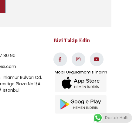
Bizi Takip Edin
7 80 90
yisi.com
 Ihlamur Bulvarı Cd.
estige Plaza No:1/A
/ İstanbul
Destek Hattı