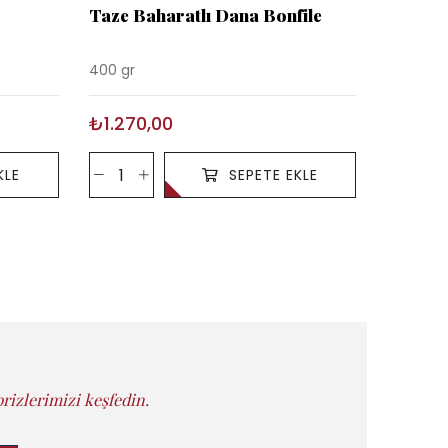
Taze Baharatlı Dana Bonfile
Taze Ba
400 gr
480 gr
₺1.270,00
₺990,
KLE
SEPETE EKLE
rizlerimizi keşfedin.