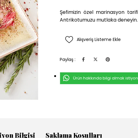
Şefimizin özel marinasyon tarif
Antrikotumuzu mutlaka deneyin. 
Alışveriş Listeme Ekle
Paylaş :
Ürün hakkında bilgi almak istiyo
iyon Bilgisi
Saklama Koşulları