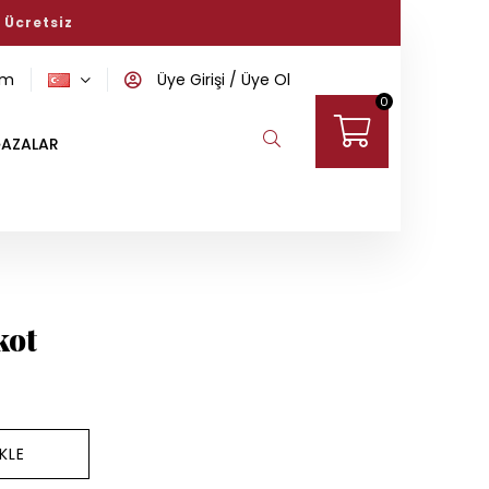
ini keşfedin!
om
Üye Girişi
Üye Ol
0
AZALAR
kot