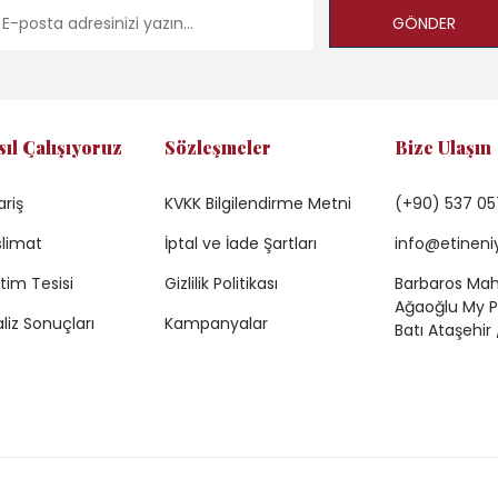
GÖNDER
sıl Çalışıyoruz
Sözleşmeler
Bize Ulaşın
ariş
KVKK Bilgilendirme Metni
(+90) 537 05
limat
İptal ve İade Şartları
info@etineni
tim Tesisi
Gizlilik Politikası
Barbaros Mah.
Ağaoğlu My Pr
liz Sonuçları
Kampanyalar
Batı Ataşehir 