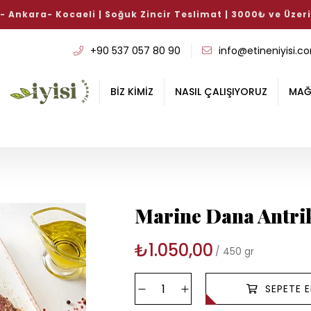
si Avantajlı Köfte Paketi %10 İndirimli!
Bu haftanın iyiler
+90 537 057 80 90
info@etineniyisi.c
BİZ KİMİZ
NASIL ÇALIŞIYORUZ
MAĞ
Marine Dana Antri
₺1.050,00
450 gr