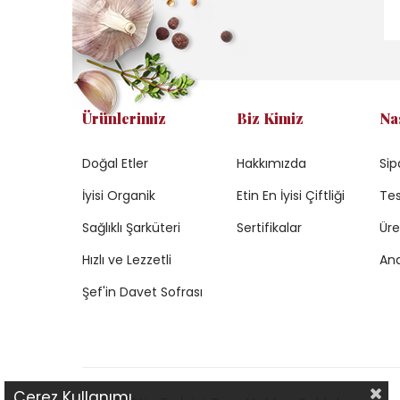
Ürünlerimiz
Biz Kimiz
Na
Doğal Etler
Hakkımızda
Sip
İyisi Organik
Etin En İyisi Çiftliği
Tes
Sağlıklı Şarküteri
Sertifikalar
Üre
Hızlı ve Lezzetli
Ana
Şef'in Davet Sofrası
Çerez Kullanımı