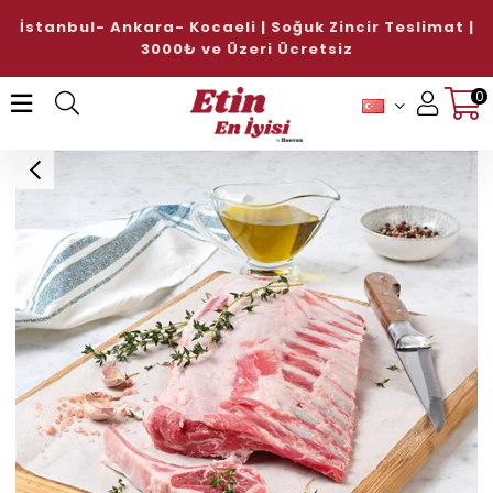
Doğal Sucuk ve Sosis Çeşitlerinde %15 İndirim
Hediye!
ALışverişe Başlayın!
0
Üye Girişi
Üye Ol