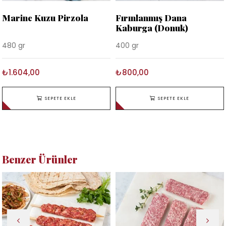
Marine Kuzu Pirzola
Fırınlanmış Dana
Kaburga (Donuk)
480 gr
400 gr
₺1.604,00
₺800,00
SEPETE EKLE
SEPETE EKLE
Benzer Ürünler