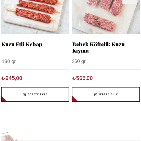
Kuzu Etli Kebap
Bebek Köftelik Kuzu
Kıyma
480 gr
250 gr
₺945,00
₺565,00
SEPETE EKLE
SEPETE EKLE