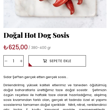
Doğal Hot Dog Sosis
₺625,00
380-400 gr
Sidar Şef’ten gerçek etten gerçek sosis...
Dinlendirilmiş yüksek kaliteli etlerimiz ve taneden öğütülmüş
doğal baharatlarla ürettiğimiz taze doğal sosistir. Şefimizin
özgün reçetesi ile haftalık taze olarak hazırladığımız, alışılmış
sosis kıvamından farklı olan, gerçek et tadında özel el yapımı
sosislerimiz tamamen doğal içeriklidir. Nitrit, nitrat, renklendirici
gibi hiçbir E kodlu kimyasal madde içermemektedir.