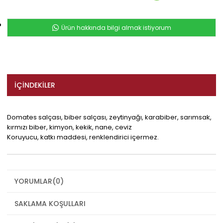
Ürün hakkında bilgi almak istiyorum
İÇINDEKILER
Domates salçası, biber salçası, zeytinyağı, karabiber, sarımsak,
kırmızı biber, kimyon, kekik, nane, ceviz
Koruyucu, katkı maddesi, renklendirici içermez.
YORUMLAR
(0)
SAKLAMA KOŞULLARI