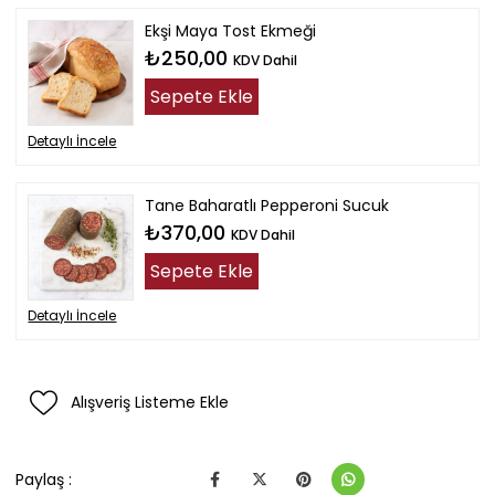
Ekşi Maya Tost Ekmeği
₺250,00
KDV Dahil
Sepete Ekle
Detaylı İncele
Tane Baharatlı Pepperoni Sucuk
₺370,00
KDV Dahil
Sepete Ekle
Detaylı İncele
Alışveriş Listeme Ekle
Paylaş :