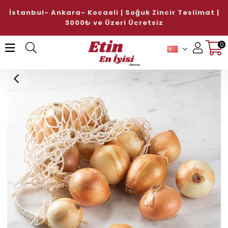
İstanbul- Ankara- Kocaeli | Soğuk Zincir Teslimat |
3000₺ ve Üzeri Ücretsiz
0
Üye Girişi
Üye Ol