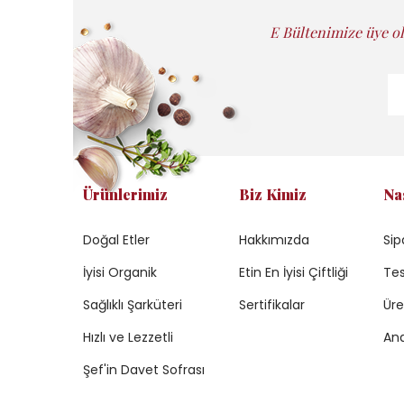
E Bültenimize üye ol
Ürünlerimiz
Biz Kimiz
Na
Doğal Etler
Hakkımızda
Sip
İyisi Organik
Etin En İyisi Çiftliği
Tes
Sağlıklı Şarküteri
Sertifikalar
Üre
Hızlı ve Lezzetli
Ana
Şef'in Davet Sofrası