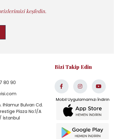
rizlerimizi keşfedin.
Bizi Takip Edin
7 80 90
yisi.com
 Ihlamur Bulvarı Cd.
estige Plaza No:1/A
/ İstanbul