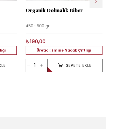
Organik Dolmalık Biber
Organi
450- 500 gr
500 gr
₺190,00
₺80,0
liği
Üretici: Emine Nacak Çiftliği
Üre
KLE
SEPETE EKLE