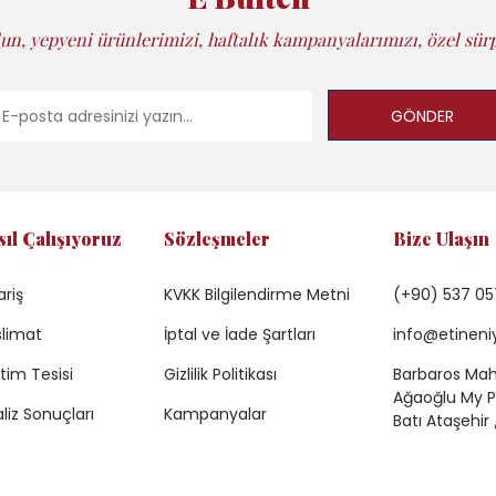
un, yepyeni ürünlerimizi, haftalık kampanyalarımızı, özel sürp
GÖNDER
sıl Çalışıyoruz
Sözleşmeler
Bize Ulaşın
ariş
KVKK Bilgilendirme Metni
(+90) 537 05
limat
İptal ve İade Şartları
info@etineni
tim Tesisi
Gizlilik Politikası
Barbaros Mah.
Ağaoğlu My Pr
liz Sonuçları
Kampanyalar
Batı Ataşehir 