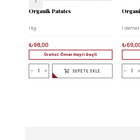
Organik Patates
Organ
1 kg
1 demet
₺98,00
₺69,0
Üretici: Ömer Hayri Geçit
SEPETE EKLE