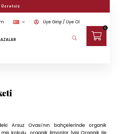
ini keşfedin!
om
Üye Girişi
Üye Ol
0
AZALAR
eti
deki Arsuz Ovası'nın bahçelerinde organik
mis kokulu organik limonlar İyisi Organik ile