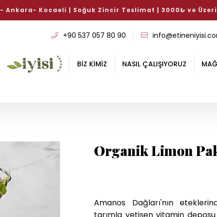
si Avantajlı Köfte Paketi %10 İndirimli!
Bu haftanın iyiler
+90 537 057 80 90
info@etineniyisi.c
BİZ KİMİZ
NASIL ÇALIŞIYORUZ
MAĞ
Organik Limon Pak
Amanos Dağları'nın eteklerin
tarımla yetişen vitamin deposu 