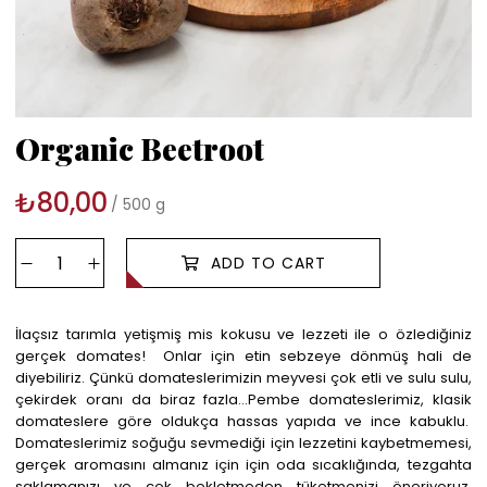
Organic Beetroot
₺80,00
500 g
İlaçsız tarımla yetişmiş mis kokusu ve lezzeti ile o özlediğiniz
gerçek domates! Onlar için etin sebzeye dönmüş hali de
diyebiliriz. Çünkü domateslerimizin meyvesi çok etli ve sulu sulu,
çekirdek oranı da biraz fazla...Pembe domateslerimiz, klasik
domateslere göre oldukça hassas yapıda ve ince kabuklu.
Domateslerimiz soğuğu sevmediği için lezzetini kaybetmemesi,
gerçek aromasını almanız için için oda sıcaklığında, tezgahta
saklamanızı ve çok bekletmeden tüketmenizi öneriyoruz.