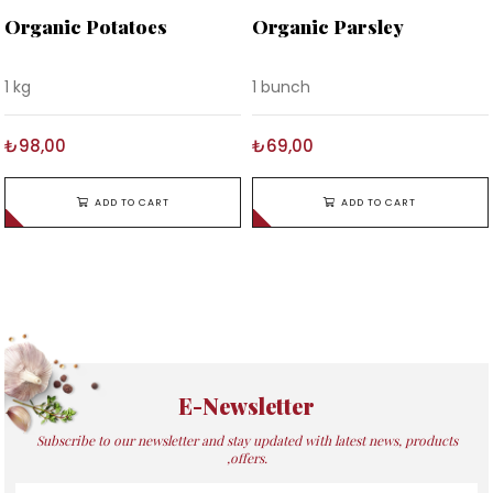
Organic Potatoes
Organic Parsley
1 kg
1 bunch
₺98,00
₺69,00
ADD TO CART
ADD TO CART
E-Newsletter
Subscribe to our newsletter and stay updated with latest news, products
,offers.