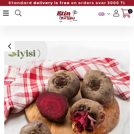
Standard
delivery is free
on orders over 3000 TL
0
Member Login
Sign up