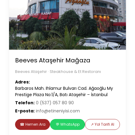
Beeves Ataşehir Mağaza
Beeves Ataşehir · Steakhouse & Et Restoranı
Adres:
Barbaros Mah. Ihlamur Bulvarı Cad. Ağaoğlu My
Prestige Plaza No:1/A, Batı Ataşehir – İstanbul
Telefon:
0 (537) 057 80 90
E-posta:
info@etineniyisi.com
☎ Hemen Ara
💬 WhatsApp
↗ Yol Tarifi Al