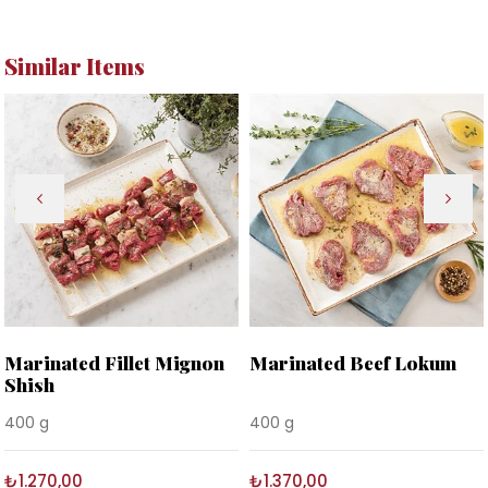
Similar Items
Marinated Fillet Mignon
Marinated Beef Lokum
Shish
400 g
400 g
₺1.270,00
₺1.370,00