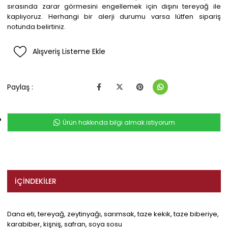
sırasında zarar görmesini engellemek için dışını tereyağ ile
kaplıyoruz. Herhangi bir alerji durumu varsa lütfen sipariş
notunda belirtiniz.
Alışveriş Listeme Ekle
Paylaş :
Ürün hakkında bilgi almak istiyorum
İÇINDEKILER
Dana eti, tereyağ, zeytinyağı, sarımsak, taze kekik, taze biberiye,
karabiber, kişniş, safran, soya sosu