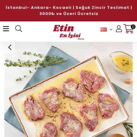
İstanbul- Ankara- Kocaeli | Soğuk Zincir Teslimat |
3000₺ ve Üzeri Ücretsiz
0
Üye Girişi
Üye Ol