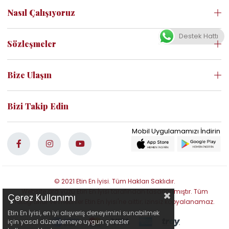
Nasıl Çalışıyoruz
Destek Hattı
Sözleşmeler
Bize Ulaşın
Bizi Takip Edin
© 2021 Etin En İyisi. Tüm Hakları Saklıdır.
Website ara yüzü Etin En İyisi tarafından tasarlanmıştır. Tüm
Çerez Kullanımı
fotoğraflar ve metinler Etin En İyisi'ne aittir; izinsiz kopyalanamaz.
Etin En İyisi, en iyi alışveriş deneyimini sunabilmek
için yasal düzenlemeye uygun çerezler