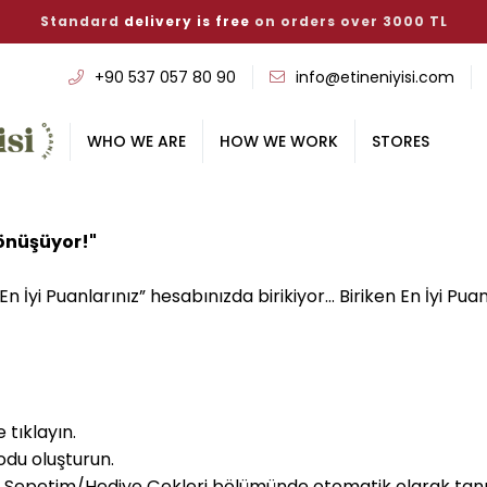
Standard
delivery is free
on orders over 3000 TL
‭+90 537 057 80 90
info@etineniyisi.com
WHO WE ARE
HOW WE WORK
STORES
 Dönüşüyor!"
n İyi Puanlarınız” hesabınızda birikiyor… Biriken En İyi Puanl
tıklayın.
odu oluşturun.
de Sepetim/Hediye Çekleri bölümünde otomatik olarak tanı