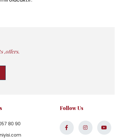
 ,offers.
s
Follow Us
057 80 90
niyisi.com