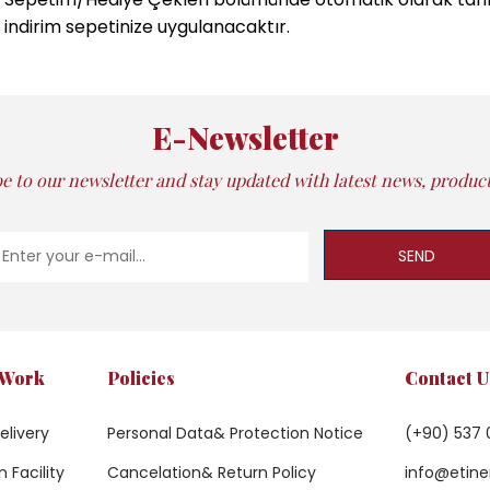
 indirim sepetinize uygulanacaktır.
E-Newsletter
e to our newsletter and stay updated with latest news, products
SEND
 Work
Policies
Contact U
elivery
Personal Data& Protection Notice
(+90) 537 
 Facility
Cancelation& Return Policy
info@etine