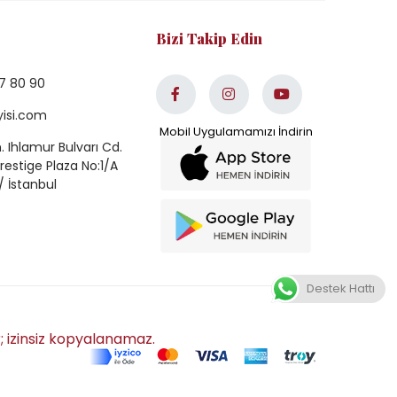
Bizi Takip Edin
7 80 90
yisi.com
 Ihlamur Bulvarı Cd.
estige Plaza No:1/A
/ İstanbul
Destek Hattı
r; izinsiz kopyalanamaz.