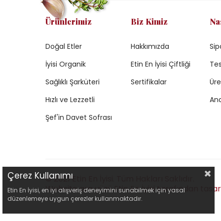
Ürünlerimiz
Biz Kimiz
Na
Doğal Etler
Hakkımızda
Sip
İyisi Organik
Etin En İyisi Çiftliği
Tes
Sağlıklı Şarküteri
Sertifikalar
Üre
Hızlı ve Lezzetli
Ana
Şef'in Davet Sofrası
Çerez Kullanımı
© 2021 Etin En İyisi. Tüm Hakları Saklıdır.
Website ara yüzü Etin En İyisi tarafından tasarl
Etin En İyisi, en iyi alışveriş deneyimini sunabilmek için yasal
düzenlemeye uygun çerezler kullanmaktadır.