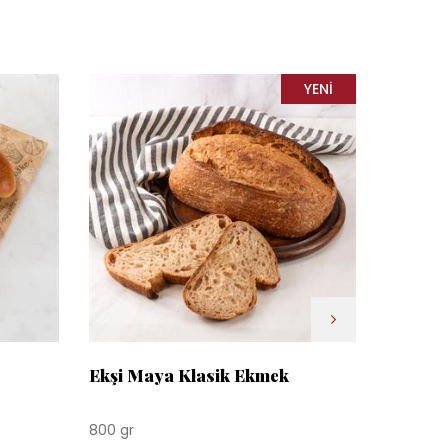
YENI
ÜRÜN
Ekşi Maya Klasik Ekmek
Ekşi M
800 gr
750 gr