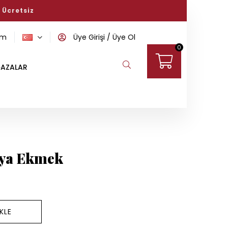
Başlayın!
om
Üye Girişi
Üye Ol
0
AZALAR
aya Ekmek