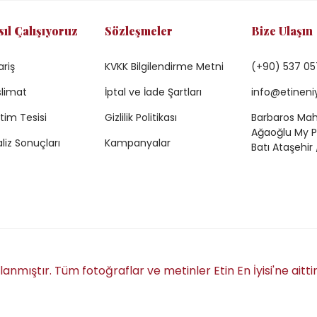
sıl Çalışıyoruz
Sözleşmeler
Bize Ulaşın
ariş
KVKK Bilgilendirme Metni
(+90) 537 05
limat
İptal ve İade Şartları
info@etineni
tim Tesisi
Gizlilik Politikası
Barbaros Mah.
Ağaoğlu My Pr
liz Sonuçları
Kampanyalar
Batı Ataşehir 
anmıştır. Tüm fotoğraflar ve metinler Etin En İyisi'ne aitti