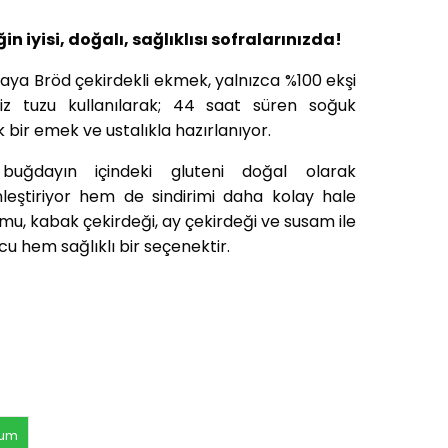
ğin iyisi, doğalı, sağlıklısı sofralarınızda!
aya Bröd çekirdekli ekmek, yalnızca %100 ekşi
iz tuzu kullanılarak; 44 saat süren soğuk
bir emek ve ustalıkla hazırlanıyor.
buğdayın içindeki gluteni doğal olarak
leştiriyor hem de sindirimi daha kolay hale
umu, kabak çekirdeği, ay çekirdeği ve susam ile
u hem sağlıklı bir seçenektir.
rum