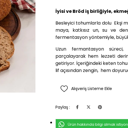
İyisi ve Bröd iş birliğiyle, ekme
Besleyici tohumlarla dolu Ekşi m
maya, katkısız un, su ve den
fermentasyon yöntemiyle, büyük 
Uzun fermantasyon süreci, 
parçalayarak hem lezzeti derin
getiriyor. İçeriğindeki keten toh
lif açısından zengin, hem doyuruc
Alışveriş Listeme Ekle
Paylaş :
Ürün hakkında bilgi almak istiyo