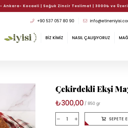
ucuk ve Sosis Çeşitlerinde %15 İndirim Hediye!
ALışverişe 
+90 537 057 80 90
info@etineniyisi.c
BİZ KİMİZ
NASIL ÇALIŞIYORUZ
MAĞ
Çekirdekli Ekşi M
₺300,00
850 gr